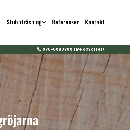
Stubbfräsning
Referenser
Kontakt
070-5090300
|
Be om offert

gröjarna