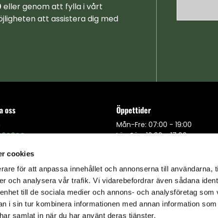
0
eller genom att fylla i vårt
jligheten att assistera dig med
a oss
Öppettider
n
Mån-Fre: 07:00 - 19:00
090300
Lör-Sön: 10:00 - 17:00
r cookies
d71@gmail.com
rare för att anpassa innehållet och annonserna till användarna, t
er och analysera vår trafik. Vi vidarebefordrar även sådana ident
 enhet till de sociala medier och annons- och analysföretag som 
 i sin tur kombinera informationen med annan information som
e har samlat in när du har använt deras tjänster.