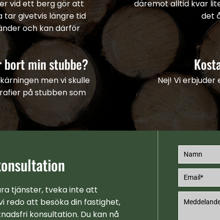
er vid ett berg gör att
däremot alltid kvar li
tar givetvis längre tid
det 
tänder och kan därför
r bort min stubbe?
Kosta
kärningen men vi skulle
Nej! Vi erbjuder
grafier på stubben som
konsultation
a tjänster, tveka inte att
i redo att besöka din fastighet,
nadsfri konsultation. Du kan nå