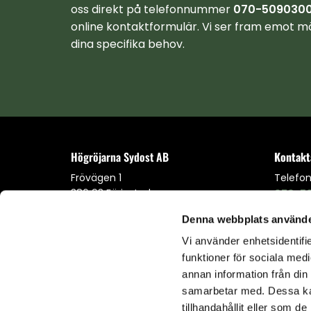
oss direkt på telefonnummer
070-509030
online kontaktformulär. Vi ser fram emot mö
dina specifika behov.
Högröjarna Sydost AB
Kontakt
Frövägen 1
Telefo
386 93 Färjestaden
070-5
Denna webbplats använde
E-post
ahlun
Vi använder enhetsidentifie
Be om offert!
funktioner för sociala medi
annan information från din
samarbetar med. Dessa kan
Integritetspolicy & Cookies
tillhandahållit eller som d