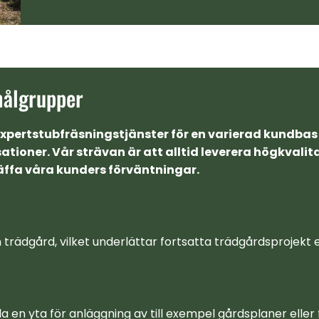
målgrupper
xpertstubfräsningstjänster för en varierad kundbas 
ationer. Vår strävan är att alltid leverera högkvali
ffa våra kunders förväntningar.
 trädgård, vilket underlättar fortsatta trädgårdsprojekt e
en yta för anläggning av till exempel gårdsplaner eller 