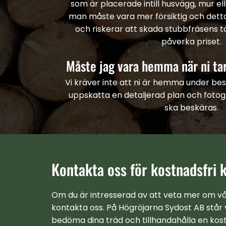
som är placerade intill husvägg, mur ell
man måste vara mer försiktig och detta 
och riskerar att skada stubbfräsens 
påverka priset.
Måste jag vara hemma när ni ta
Vi kräver inte att ni är hemma under bes
uppskatta en detaljerad plan och foto
ska beskäras.
Kontakta oss för kostnadsfri 
Om du är intresserad av att veta mer om vår
kontakta oss. På Högröjarna Sydost AB står v
bedöma dina träd och tillhandahålla en kost