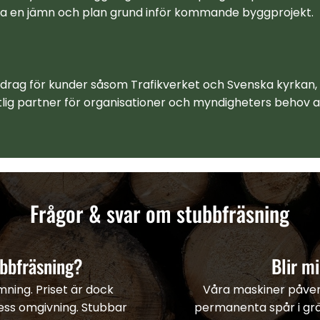
apa en jämn och plan grund inför kommande byggprojekt.
ag för kunder såsom Trafikverket och Svenska kyrkan, är
litlig partner för organisationer och myndigheters behov 
Frågor & svar om stubbfräsning
ubbfräsning?
Blir m
mning. Priset är dock
Våra maskiner påverk
ess omgivning. Stubbar
permanenta spår i grä