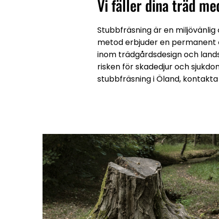
Vi fäller dina träd m
Stubbfräsning är en miljövänli
metod erbjuder en permanent och
inom trädgårdsdesign och lands
risken för skadedjur och sjukdo
stubbfräsning i Öland, kontakta 